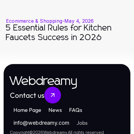
Ecommerce & Shopping
-
May 4, 2026
5 Essential Rules for Kitchen
Faucets Success in 2026
Webdreamy
Contact us
Home Page
News
FAQs
Jobs
info
@
webdreamy.com
Copyright
©
2026
Webdreamy
.
All rights reserved