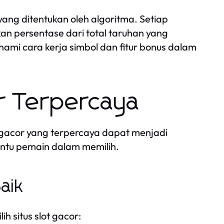
ang ditentukan oleh algoritma. Setiap
an persentase dari total taruhan yang
mi cara kerja simbol dan fitur bonus dalam
or Terpercaya
ot gacor yang terpercaya dapat menjadi
ntu pemain dalam memilih.
Baik
h situs slot gacor: