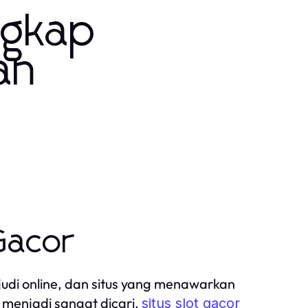
ngkap
an
Gacor
udi online, dan situs yang menawarkan
enjadi sangat dicari.
situs slot gacor