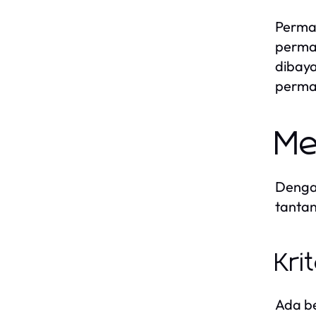
Permai
permai
dibaya
perma
Me
Dengan
tanta
Kri
Ada be