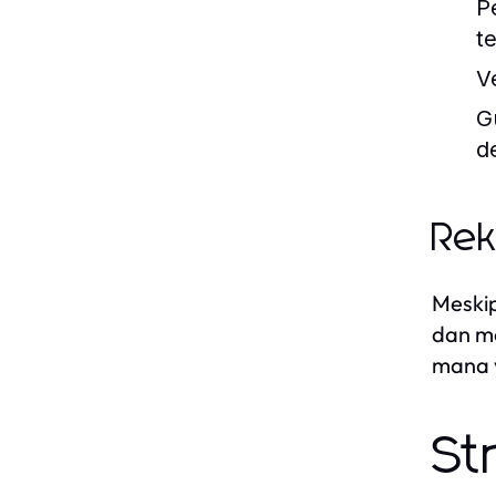
P
t
V
G
d
Rek
Meskip
dan me
mana y
St