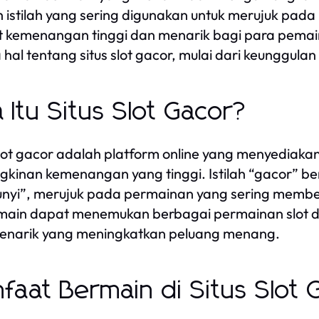
 istilah yang sering digunakan untuk merujuk pad
t kemenangan tinggi dan menarik bagi para pemain
 hal tentang situs slot gacor, mulai dari keunggulan
 Itu Situs Slot Gacor?
slot gacor adalah platform online yang menyediaka
kinan kemenangan yang tinggi. Istilah “gacor” ber
nyi”, merujuk pada permainan yang sering membe
emain dapat menemukan berbagai permainan slot d
menarik yang meningkatkan peluang menang.
faat Bermain di Situs Slot 