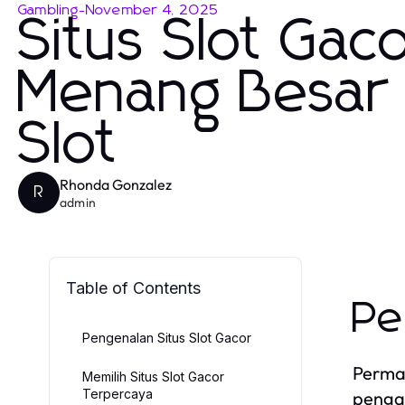
Gambling
-
November 4, 2025
Situs Slot Ga
Menang Besar
Slot
Rhonda Gonzalez
R
admin
Table of Contents
Pe
Pengenalan Situs Slot Gacor
Permai
Memilih Situs Slot Gacor
Terpercaya
penga