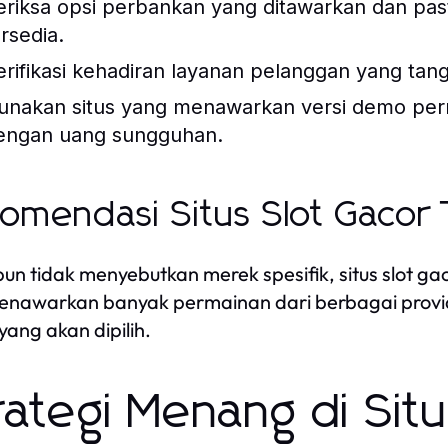
eriksa opsi perbankan yang ditawarkan dan p
ersedia.
erifikasi kehadiran layanan pelanggan yang ta
unakan situs yang menawarkan versi demo pe
engan uang sungguhan.
omendasi Situs Slot Gacor 
un tidak menyebutkan merek spesifik, situs slot ga
nawarkan banyak permainan dari berbagai provid
ang akan dipilih.
rategi Menang di Situ